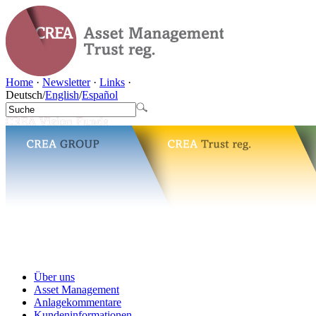
Home
·
Newsletter
·
Links
·
Deutsch
/
English
/
Español
Über uns
Asset Management
Anlagekommentare
Kundeninformationen